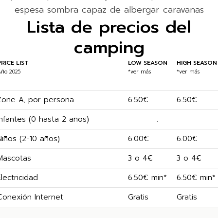
espesa sombra capaz de albergar caravanas
Lista de precios del
camping
PRICE LIST
LOW SEASON
HIGH SEASON
ño 2025
*ver más
*ver más
Zone A, por persona
6.50€
6.50€
Infantes (0 hasta 2 años)
.
Niños (2-10 años)
6.00€
6.00€
Mascotas
3 o 4€
3 o 4€
Electricidad
6.50€ min*
6.50€ min*
Conexión Internet
Gratis
Gratis