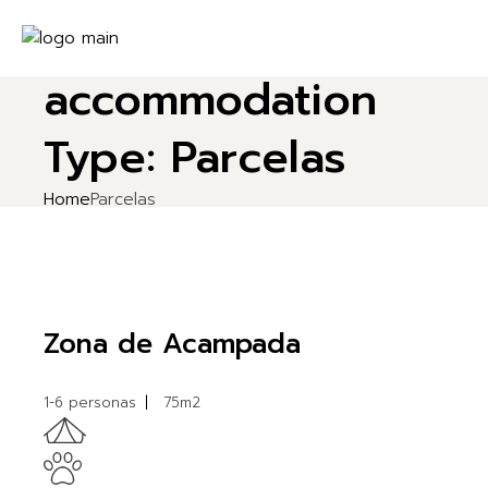
Skip
to
the
content
accommodation
Type: Parcelas
Home
Parcelas
Zona de Acampada
1-6 personas
75m2