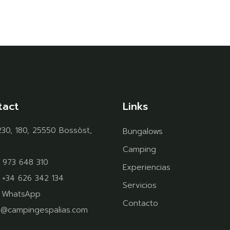
tact
Links
30, 180, 25550 Bossòst,
Bungalows
Camping
 973 648 310
Experiencias
:
+34 626 342 134
Servicios
:
WhatsApp
Contacto
o@campingespalias.com