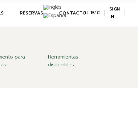
SIGN
AS
RESERVAS
CONTACTO
15
°
C
IN
iento para
Herramientas
res
disponibles