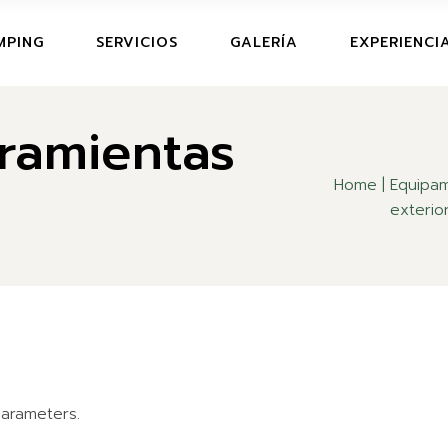
CAMPING
MPING
SERVICIOS
GALERÍA
EXPERIENCI
T
PRECIOS Y OFERTAS
ramientas
PING
CIOS Y OFERTAS
Home
Equipam
exterio
AS
arameters.