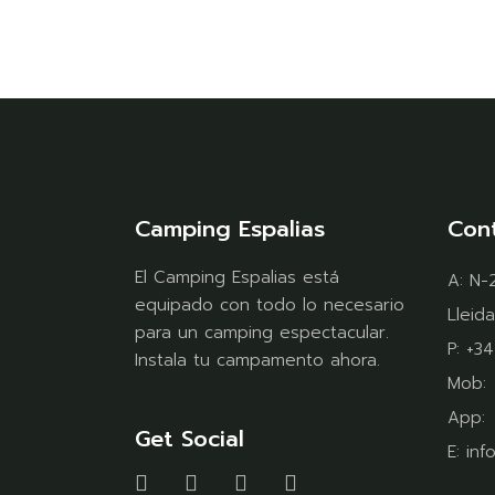
Camping Espalias
Con
El Camping Espalias está
A:
N-2
equipado con todo lo necesario
Lleida
para un camping espectacular.
P:
+34
Instala tu campamento ahora.
Mob
App
Get Social
E:
inf