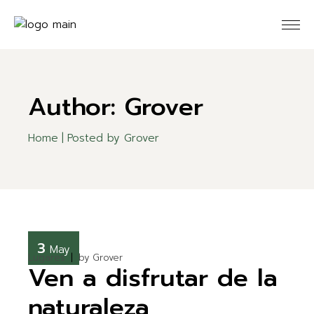
Skip
to
the
content
Author: Grover
Home
Posted by Grover
3
May
Lugares
by
Grover
Ven a disfrutar de la
naturaleza